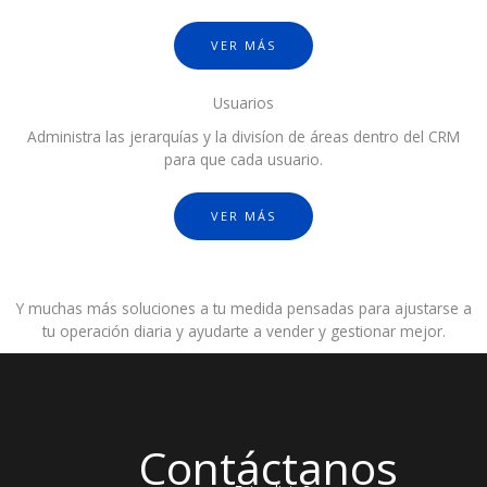
VER MÁS
Usuarios
Administra las jerarquías y la divisíon de áreas dentro del CRM
para que cada usuario.
VER MÁS
Y muchas más soluciones a tu medida pensadas para ajustarse a
tu operación diaria y ayudarte a vender y gestionar mejor.
Contáctanos